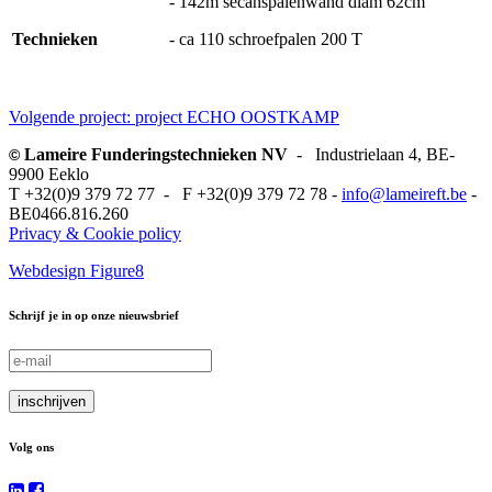
- 142m secanspalenwand diam 62cm
Technieken
- ca 110 schroefpalen 200 T
Volgende project: project ECHO OOSTKAMP
Lameire Funderingstechnieken NV
- Industrielaan 4, BE-
©
9900 Eeklo
T +32(0)9 379 72 77 - F +32(0)9 379 72 78 -
info@lameireft.be
-
BE0466.816.260
Privacy & Cookie policy
Webdesign Figure8
Schrijf je in op onze nieuwsbrief
Volg ons